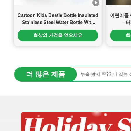
Cartoon Kids Bestie Bottle Insulated
어린이를 
Stainless Steel Water Bottle With
- 
Detachable Soft Head Fun Drinking
최상의 가격을 얻으세요
최
For Kids, Flexible Reusable Straw
16 Ounce
더 많은 제품
듀플 레이어 벤토 점심 