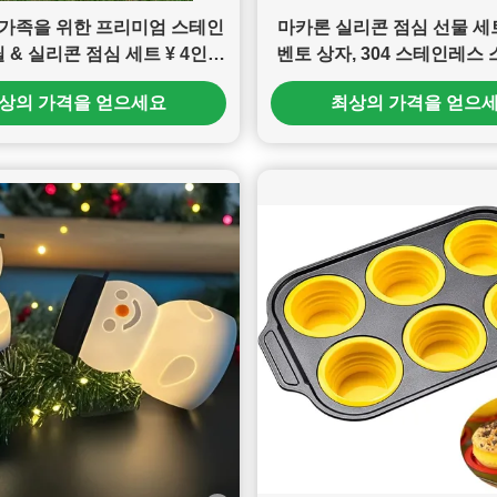
가족을 위한 프리미엄 스테인
마카론 실리콘 점심 선물 세트
 & 실리콘 점심 세트 ¥ 4인1
벤토 상자, 304 스테인레스 
박스, 병, 스냅컵 및 동물용 식
리콘 음식 가방 및 저장 용기
상의 가격을 얻으세요
최상의 가격을 얻으
용품 소매
가 식탁용품