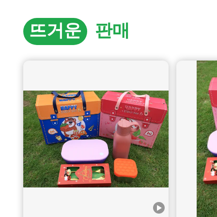
뜨거운
판매