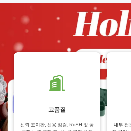
고품질
신뢰 표지판, 신용 점검, RoSH 및 공
내부 전