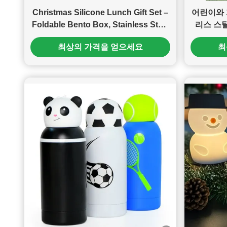
Christmas Silicone Lunch Gift Set –
어린이와 
Foldable Bento Box, Stainless Steel
리스 스틸
Water Bottle, Food Storage Bag &
콤보 벤토 
최상의 가격을 얻으세요
최
Festive Cutlery | Eco-Friendly
Holiday Tableware Bundle