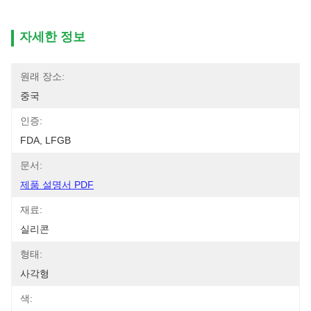
자세한 정보
원래 장소:
중국
인증:
FDA, LFGB
문서:
제품 설명서 PDF
재료:
실리콘
형태:
사각형
색: