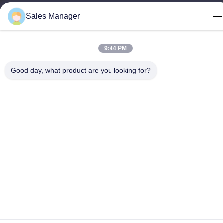
TEL :
Sales Manager
86--15028563200
9:44 PM
Good day, what product are you looking for?
개인정보 보호 정책
|
사이트맵
중국 좋은 품질 실리콘 도시락 공급자 저작권 © -2026 Silicone
JinYu Industrial Co., Ltd. 모든 권리 예약해