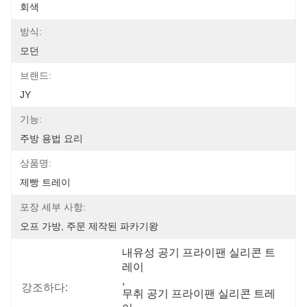
회색
방식:
모던
브랜드:
JY
기능:
주방 용법 요리
상품명:
제빵 트레이
포장 세부 사항:
오프 가방, 주문 제작된 파카기왕
내유성 공기 프라이팬 실리콘 트
레이
, 
강조하다:
무취 공기 프라이팬 실리콘 트레