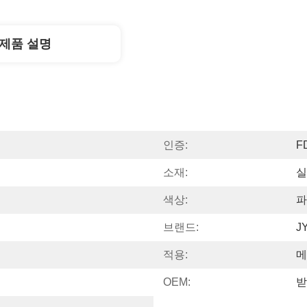
제품 설명
인증:
F
소재:
실
색상:
파
브랜드:
J
적용:
메
OEM:
받