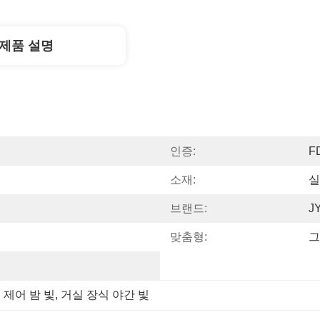
제품 설명
인증:
F
소재:
실
브랜드:
J
맞춤형:
그
 제어 밤 빛
, 
거실 장식 야간 빛