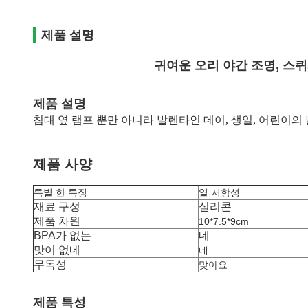
제품 설명
귀여운 오리 야간 조명, 스퀴
제품 설명
침대 옆 램프 뿐만 아니라 발렌타인 데이, 생일, 어린이의
제품 사양
특별 한 특징
열 저항성
재료 구성
실리콘
제품 차원
10*7.5*9cm
BPA가 없는
네
맛이 없네
네
무독성
맞아요
제품 특성