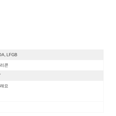
DA, LFGB
리콘
Y
래요