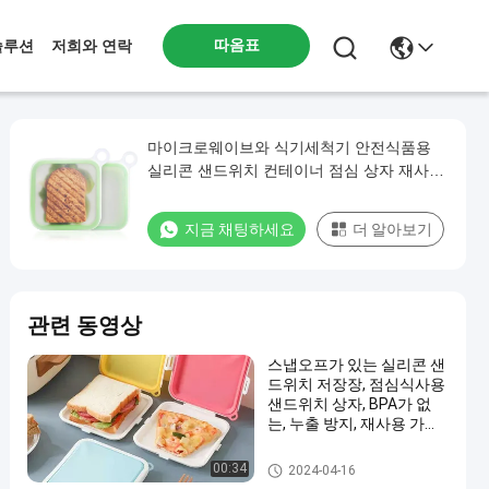
따옴표
솔루션
저희와 연락
마이크로웨이브와 식기세척기 안전식품용
실리콘 샌드위치 컨테이너 점심 상자 재사용
실리콘 저장 가방 점심 컨테이너
지금 채팅하세요
더 알아보기
관련 동영상
스냅오프가 있는 실리콘 샌
드위치 저장장, 점심식사용
샌드위치 상자, BPA가 없
는, 누출 방지, 재사용 가능
한 플라스틱 샌드위치 홀더
실리콘 도시락
00:34
2024-04-16