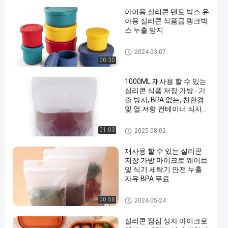
아이용 실리콘 텐토 박스 유
아용 실리콘 식품급 랭크박
스 누출 방지
실리콘 도시락
2024-03-07
00:30
1000ML 재사용 할 수 있는
실리콘 식품 저장 가방 ∙ 가
출 방지, BPA 없는, 친환경
및 열 저항 컨테이너 식사
준비, 냉장고 저장, 소스 비
디오 요리, 마이크로 웨브
실리콘 도시락
01:03
2025-08-02
사용, 여행, 그리고 플라스
틱 없는 용품
재사용 할 수 있는 실리콘
저장 가방 마이크로 웨이브
및 식기 세탁기 안전 누출
자유 BPA 무료
실리콘 도시락
00:58
2024-05-24
실리콘 점심 상자 마이크로