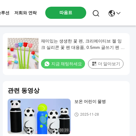
따옴표
솔루션
저희와 연락
재미있는 생생한 꽃 펜, 크리에이티브 젤 잉
크 실리콘 꽃 펜 대용품, 0.5mm 글쓰기 펜 학
교 사무실 가정용, 교사 학생 여성, 파티 장식
용품, 6 PC / 세트 (벨꽃 및 동물)
지금 채팅하세요
더 알아보기
관련 동영상
보온 어린이 물병
실리콘 베이킹 폼
2025-11-28
00:39