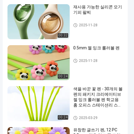
재사용 가능한 실리콘 모기
기피 팔찌
실리콘 종이류
2025-11-28
00:32
0.5mm 젤 잉크 롤러볼 펜
실리콘 종이류
2025-11-28
00:24
색을 바꾼 꽃 펜 - 30개의 볼
펜의 패키지 크리에이티브
젤 잉크 롤러볼 펜 학교용
홈 오피스 스테이션리 스토
어 어린이 소녀 선물, 검은
색 0.38mm (tulip)
실리콘 종이류
00:24
2025-03-29
유창한 글쓰기 펜, 12 PC